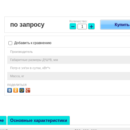
Количество:
по запросу
Купить
−
+
Добавить к сравнению
Производитель
Габаритные размеры Д*Ш*В, мм
Потр-е эл/эн в сутки, кВт*ч
Масса, кг
поделиться
ие
Основные характеристики