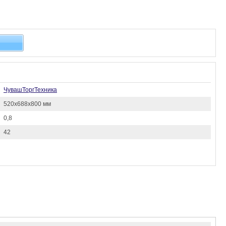
ЧувашТоргТехника
520х688x800 мм
0,8
42