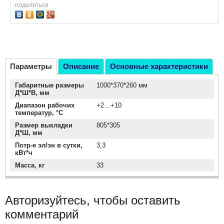
поделиться
Параметры
Описание
Основные характеристики
Габаритные размеры
1000*370*260 мм
Д*Ш*В, мм
Диапазон рабочих
+2…+10
температур, °C
Размер выкладки
805*305
Д*Ш, мм
Потр-е эл/эн в сутки,
3,3
кВт*ч
Масса, кг
33
Авторизуйтесь, чтобы оставить
комментарий