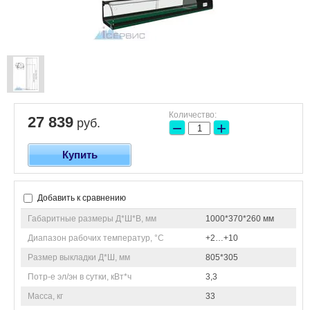
Количество:
27 839
руб.
−
+
Купить
Добавить к сравнению
Габаритные размеры Д*Ш*В, мм
1000*370*260 мм
Диапазон рабочих температур, °C
+2…+10
Размер выкладки Д*Ш, мм
805*305
Потр-е эл/эн в сутки, кВт*ч
3,3
Масса, кг
33