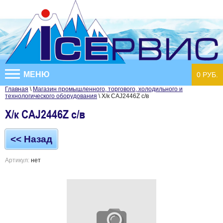
МЕНЮ
0 РУБ.
Главная
\
Магазин промышленного, торгового, холодильного и
технологического оборудования
\ Х/к CAJ2446Z с/в
Х/к CAJ2446Z с/в
<< Назад
Артикул:
нет