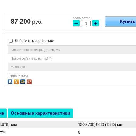
Количество:
87 200
руб.
Купить
−
+
Добавить к сравнению
Габаритные размеры Д*Ш*В, мм
Потр-е эл/эн в сутки, кВт*ч
Масса, кг
поделиться
ие
Основные характеристики
*Ш*В, мм
1300,700,1280 (1330) мм
т*ч
8