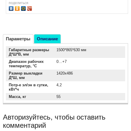
поделиться
Параметры
Описание
Габаритные размеры
1500*865*630 мм
Д*Ш*В, мм
Диапазон рабочих
0…+7
температур, °C
Размер выкладки
1420х486
Д*Ш, мм
Потр-е эл/эн в сутки,
4,2
кВт*ч
Масса, кг
55
Авторизуйтесь, чтобы оставить
комментарий