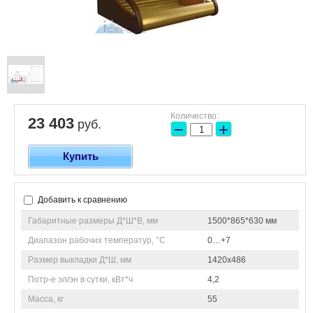
Количество:
23 403
руб.
−
+
Купить
Добавить к сравнению
Габаритные размеры Д*Ш*В, мм
1500*865*630 мм
Диапазон рабочих температур, °C
0…+7
Размер выкладки Д*Ш, мм
1420х486
Потр-е эл/эн в сутки, кВт*ч
4,2
Масса, кг
55